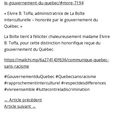
le-gouvernement-du-quebec/#more-7194
« Elvire B. Toffa, administratrice de La Boîte
interculturelle – honorée par le gouvernement du
Québec. »
La Boîte tient à féliciter chaleureusement madame Elvire
B. Toffa, pour cette distinction honorifique reçue du
gouvernement du Québec.
https://mailchi.mp/6a274143f636/communique-quebec-
sans-racisme
#GouvernementduQuebec #Quebecsansracisme
#rapprochementinterculturel #respectdesdifferences
#vivreensemble #luttecontreladiscrimination
←
Article précédent
Article suivant
→